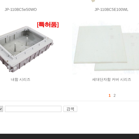
JP-110BC5e50WO
JP-110BC5E100WL
내함 시리즈
세대단자함 커버 시리즈
1
2