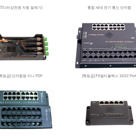
ATS (비상전원 자동 절체기)
통합 세대 전기 통신 단자함
[특등급] 단자함용 미니 FDF
[특등급] FX멀티플렉스 16/22 Por