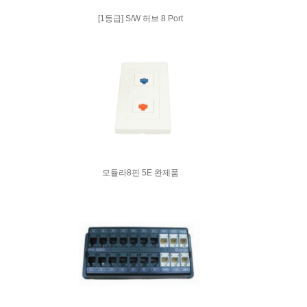
[1등급] S/W 허브 8 Port
모듈라8핀 5E 완제품