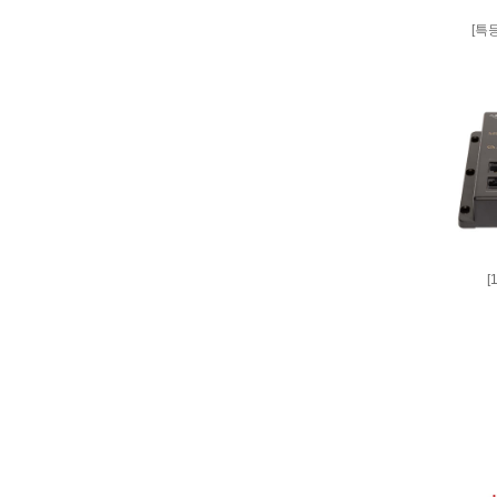
[특등
[