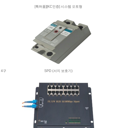
[특허품][KC인증] 시스템 오토형
 4구
SPD (서지 보호기)