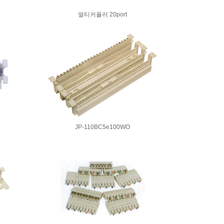
멀티커플러 20port
JP-110BC5e100WO