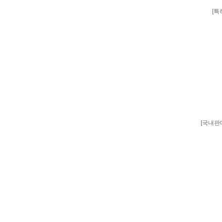
[특
[국내판