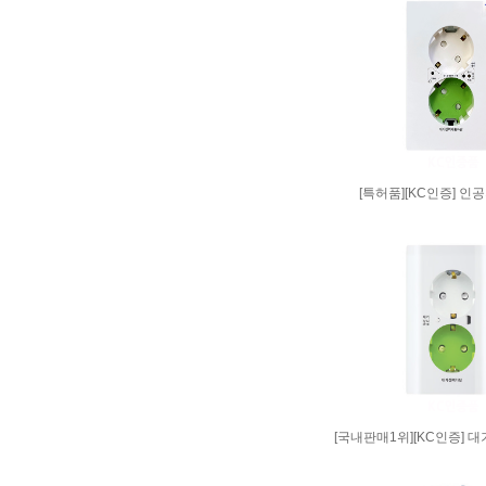
[특허품][KC인증] 인
[국내판매1위][KC인증] 