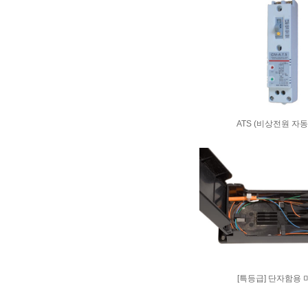
ATS (비상전원 자동
[특등급] 단자함용 미