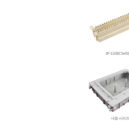
JP-110BC5e5
내함 시리