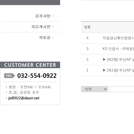
번호
4
직접생산확인증명
3
KS 인증서 - 주택
2
▶ [제2형] 무선A
1
▶ [제1형] 무선A