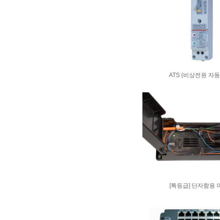
ATS (비상전원 자동
[특등급] 단자함용 미