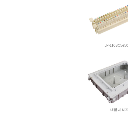
JP-110BC5e5
내함 시리