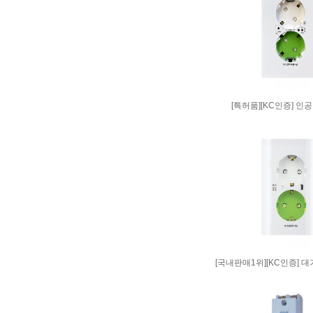
[특허품][KC인증] 인
[국내판매1위][KC인증] 