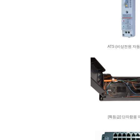
ATS (비상전원 자동
[특등급] 단자함용 미