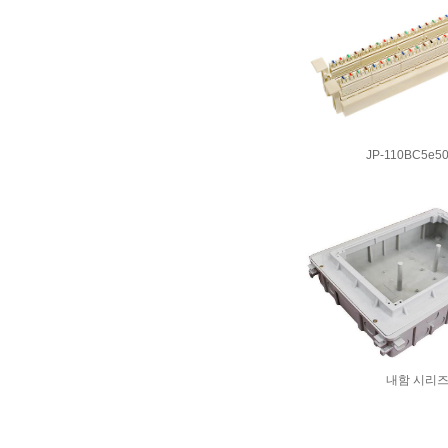
JP-110BC5e5
내함 시리