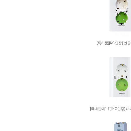
[특허품][KC인증] 인
[국내판매1위][KC인증] 