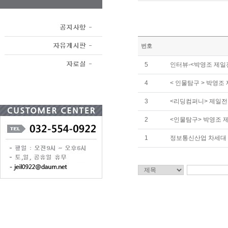
번호
5
인터뷰-<박영조 제일전
4
< 인물탐구 > 박영조
3
<리딩컴퍼니> 제일전
2
<인물탐구> 박영조 
1
정보통신산업 차세대 