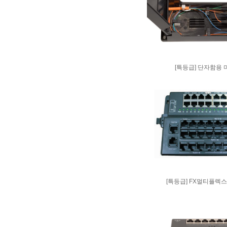
[특등급] 단자함용 미
[특등급] FX멀티플렉스 16