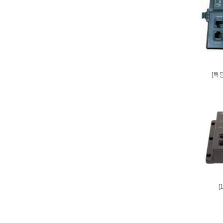
[특등
[