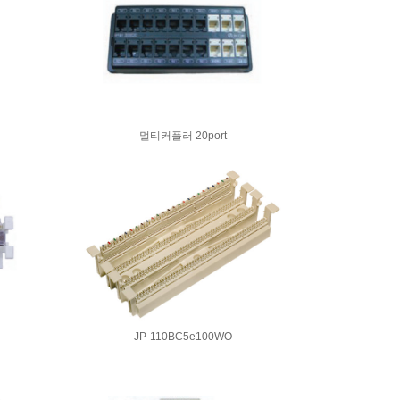
멀티커플러 20port
JP-110BC5e100WO