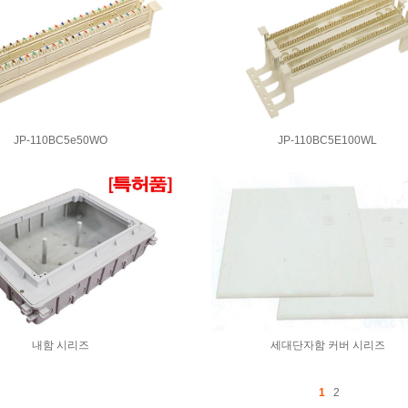
JP-110BC5e50WO
JP-110BC5E100WL
내함 시리즈
세대단자함 커버 시리즈
1
2