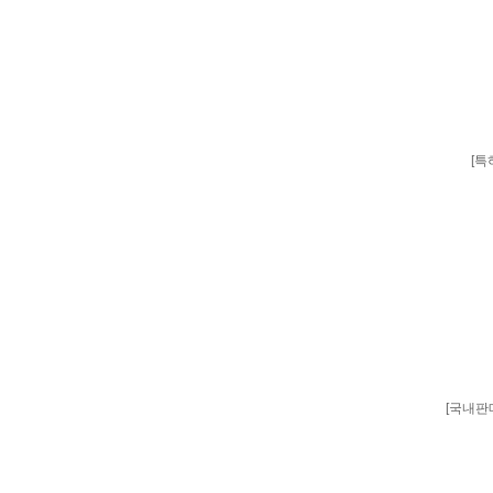
[특
[국내판