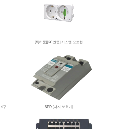
[특허품][KC인증] 시스템 오토형
 4구
SPD (서지 보호기)