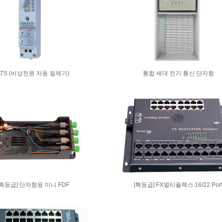
ATS (비상전원 자동 절체기)
통합 세대 전기 통신 단자함
[특등급] 단자함용 미니 FDF
[특등급] FX멀티플렉스 16/22 Por