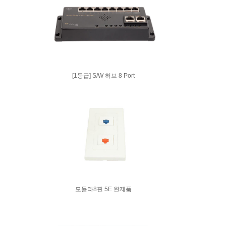
[1등급] S/W 허브 8 Port
모듈라8핀 5E 완제품