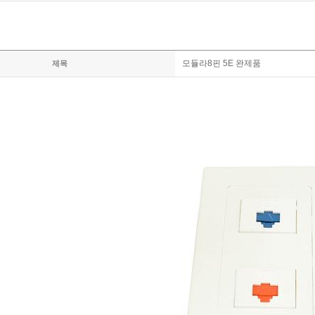
모듈라8핀 5E 완제품
제목