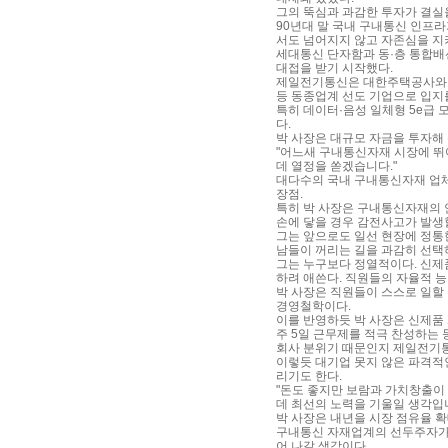
그의 뚝심과 과감한 투자가 결실
90년대 말 국내 구내통신 인프
서도 넘어지지 않고 자존심을 지
세대통신 단자함과 동·층 통합배선 
대접을 받기 시작했다.
제일전기통신은 대한주택공사와 은
등 동종업계 선도 기업으로 입지
특히 데이터·음성 일체형 5e급 
다.
박 사장은 대규모 자금을 투자해
"어느새 구내통신자재 시장에 뛰
데 열정을 쏟겠습니다."
대다수의 국내 구내통신자재 업체
장점.
특히 박 사장은 구내통신자재의 
손에 닿을 경우 감전사고가 발생
그는 앞으로도 일선 현장에 정통
남들이 꺼리는 길을 과감히 선택하
그는 누구보다 정열적이다. 신제
하려 애쓴다. 직원들의 자율적 
박 사장은 직원들이 스스로 일할 
경영철학이다.
이를 반영하듯 박 사장은 신제품
주 5일 근무제를 적극 찬성하는 
회사 분위기 때문인지 제일전기통
이렇듯 대기업 못지 않은 파격적
리기도 한다.
"돈도 좋지만 보람과 가치창출이
데 최선의 노력을 기울일 생각입니
박 사장은 내년을 시장 점유율 확
구내통신 자재업계의 선두주자가 
어 나갈 생각이다.