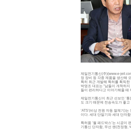
제일전기통신(주)(
www.e-jeil.c
정 장비 등 각종 제품을 생산해 오
특히 최근 개발해 특허를 획득한
박영조 대표는 “남들이 개척하지
들이 편리하다고 이야기해줄 때 
제일전기통신이 최근 선보인 ‘통합
도 크기 때문에 전송속도가 좋고
‘ATS’(비상 전원 자동 절체기
이다. 세대 단말기와 세대 단자함
특허품 ‘월 패드박스’는 시공이 
기통신 단자함, 무선 랜(천정형, 