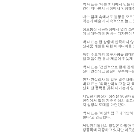
박 대표는 “다른 회사에서 만들
간이 지나면서 시장에서 인정해주
내수 침체 속에서도 불황을 모르
덕분에 매출이 지속적으로 늘고 
정보통신 시공현장에서 널리 쓰이고
며 세대단자함 커버는 디자인이 
박 대표는 현 상황에 만족하지 
신제품 개발을 위한 아이디어를 
특히 수요자의 요구사항을 최대한
일 때쯤이면 유사 제품이 뒤늦게
박 대표는 "전반적으로 현재 경
신이 안정되고 품질이 우수하다는
민간 건설회사 등 일부 발주처에
박 대표는 "외국산과 비교할 때 
산화 전 품목을 갖춰 나가는데 일
제일전기통신의 성장은 90년대로
현장에서 일정 기준 이상의 초고
져 성장의 토대를 마련했다.
박 대표는 "예전처럼 구태의연하
한다”고 언급했다.
제일전기통신의 장점은 다양한 규
정품목에 치중하고 있지만 이곳은